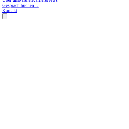
Über uns
Partner
Karriere
News
Gespräch buchen
→
Kontakt