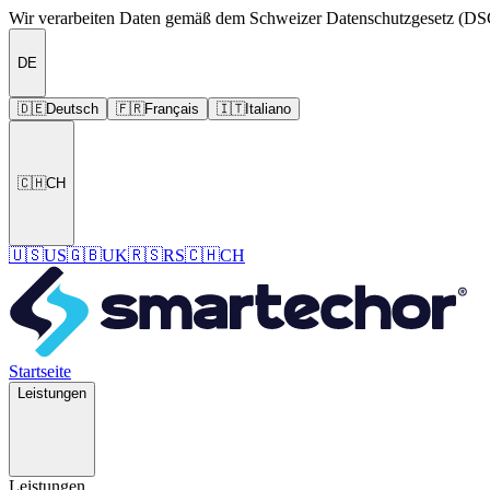
Wir verarbeiten Daten gemäß dem Schweizer Datenschutzgesetz (DS
DE
🇩🇪
Deutsch
🇫🇷
Français
🇮🇹
Italiano
🇨🇭
CH
🇺🇸
US
🇬🇧
UK
🇷🇸
RS
🇨🇭
CH
Startseite
Leistungen
Leistungen