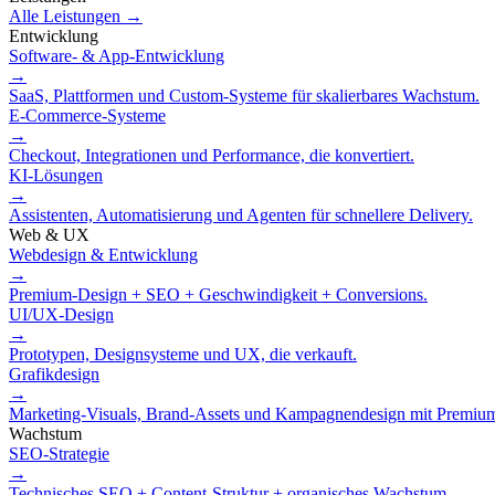
Alle Leistungen →
Entwicklung
Software- & App-Entwicklung
→
SaaS, Plattformen und Custom-Systeme für skalierbares Wachstum.
E-Commerce-Systeme
→
Checkout, Integrationen und Performance, die konvertiert.
KI-Lösungen
→
Assistenten, Automatisierung und Agenten für schnellere Delivery.
Web & UX
Webdesign & Entwicklung
→
Premium-Design + SEO + Geschwindigkeit + Conversions.
UI/UX-Design
→
Prototypen, Designsysteme und UX, die verkauft.
Grafikdesign
→
Marketing-Visuals, Brand-Assets und Kampagnendesign mit Premiu
Wachstum
SEO-Strategie
→
Technisches SEO + Content-Struktur + organisches Wachstum.