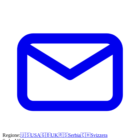
Regione:
🇺🇸
USA
🇬🇧
UK
🇷🇸
Serbia
🇨🇭
Svizzera