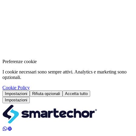
Leggi →
2026-07-10
Generale
5
min
[CH] Operazioni di precisione: efficienza digitale per
il mid-market svizzero
Sbloccate margini e resilienza con un blueprint operativo svizzero
che unisce chiarezza dei processi, automazione e qualità dei dati.
Leggi →
2026-07-10
Preferenze cookie
I cookie necessari sono sempre attivi. Analytics e marketing sono
opzionali.
Cookie Policy
Impostazioni
Rifiuta opzionali
Accetta tutto
Impostazioni