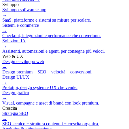
Sviluppo
Sviluppo software e app
→
SaaS, piattaforme e sistemi su misura per scalare.
Sistemi e‑commerce
→
Checkout, integrazioni e performance che convertono.
Soluzioni IA
→
Assistenti, automazioni e agenti per consegne più veloci.
Web & UX
Design e sviluppo web
→
Design premium + SEO + velocità + conversioni.
Design UI/UX
→
Prototipi, design system e UX che vende.
Design grafico
→
Visual, campagne e asset di brand con look premium.
Crescita
Strategia SEO
→
SEO tecnico + struttura contenuti + crescita organica.
Analytics & ottimizzazione