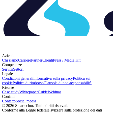
Azienda
Chi siamo
Carriere
Partner
Clienti
Press / Media Kit
Competenze
Servizi
Settori
Legale
Condizioni generali
Informativa sulla privacy
Politica sui
cookie
Politica di rimborso
Clausola di non‑responsabilità
Risorse
Case study
Whitepaper
Guide
Webinar
Contatti
Contatto
Social media
©
2026
Smartechor.
Tutti i diritti riservati.
Conforme alla Legge federale svizzera sulla protezione dei dati