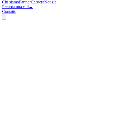
Chi siamo
Partner
Carriere
Notizie
Prenota una call
→
Contatto