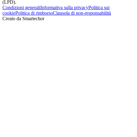
(LPD).
Condizioni generali
Informativa sulla privacy
Politica sui
cookie
Politica di rimborso
Clausola di non‑responsabilità
Creato da Smartechor