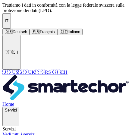
Trattiamo i dati in conformità con la legge federale svizzera sulla
protezione dei dati (LPD).
IT
🇩🇪
Deutsch
🇫🇷
Français
🇮🇹
Italiano
🇨🇭
CH
🇺🇸
US
🇬🇧
UK
🇷🇸
RS
🇨🇭
CH
Home
Servizi
Servizi
Vedi tutti i servizi →