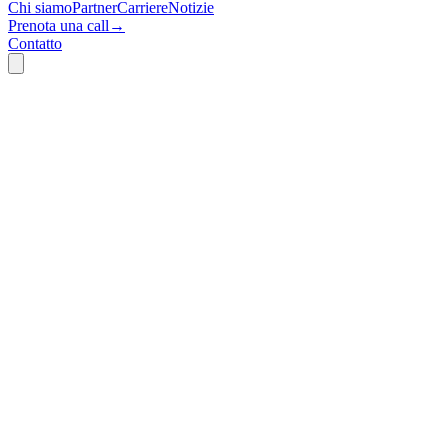
Chi siamo
Partner
Carriere
Notizie
Prenota una call
→
Contatto