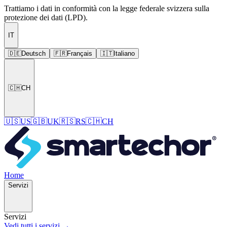
Trattiamo i dati in conformità con la legge federale svizzera sulla
protezione dei dati (LPD).
IT
🇩🇪
Deutsch
🇫🇷
Français
🇮🇹
Italiano
🇨🇭
CH
🇺🇸
US
🇬🇧
UK
🇷🇸
RS
🇨🇭
CH
Home
Servizi
Servizi
Vedi tutti i servizi →