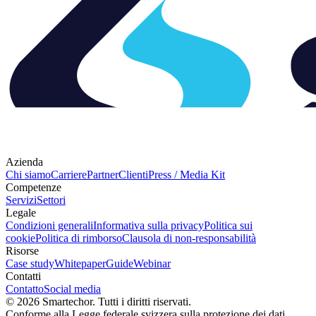
Azienda
Chi siamo
Carriere
Partner
Clienti
Press / Media Kit
Competenze
Servizi
Settori
Legale
Condizioni generali
Informativa sulla privacy
Politica sui
cookie
Politica di rimborso
Clausola di non‑responsabilità
Risorse
Case study
Whitepaper
Guide
Webinar
Contatti
Contatto
Social media
©
2026
Smartechor.
Tutti i diritti riservati.
Conforme alla Legge federale svizzera sulla protezione dei dati