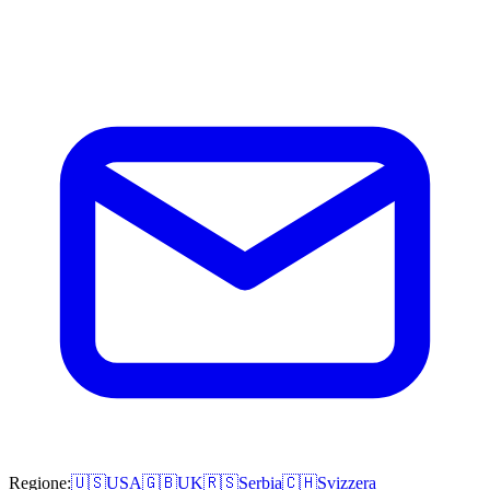
Regione:
🇺🇸
USA
🇬🇧
UK
🇷🇸
Serbia
🇨🇭
Svizzera