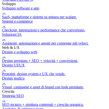
Sviluppo
Sviluppo software e app
→
SaaS, piattaforme e sistemi su misura per scalare.
Sistemi e‑commerce
→
Checkout, integrazioni e performance che convertono.
Soluzioni IA
→
Assistenti, automazioni e agenti per consegne più veloci.
Web & UX
Design e sviluppo web
→
Design premium + SEO + velocità + conversioni.
Design UI/UX
→
Prototipi, design system e UX che vende.
Design grafico
→
Visual, campagne e asset di brand con look premium.
Crescita
Strategia SEO
→
SEO tecnico + struttura contenuti + crescita organica.
Analytics & ottimizzazione