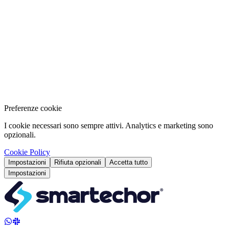
Leggi →
2026-07-10
Generale
5
min
[CH] Operazioni di precisione: efficienza digitale per
il mid-market svizzero
Sbloccate margini e resilienza con un blueprint operativo svizzero
che unisce chiarezza dei processi, automazione e qualità dei dati.
Leggi →
2026-07-10
Preferenze cookie
I cookie necessari sono sempre attivi. Analytics e marketing sono
opzionali.
Cookie Policy
Impostazioni
Rifiuta opzionali
Accetta tutto
Impostazioni