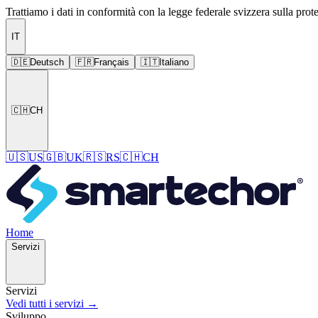
Trattiamo i dati in conformità con la legge federale svizzera sulla prot
IT
🇩🇪
Deutsch
🇫🇷
Français
🇮🇹
Italiano
🇨🇭
CH
🇺🇸
US
🇬🇧
UK
🇷🇸
RS
🇨🇭
CH
Home
Servizi
Servizi
Vedi tutti i servizi →
Sviluppo