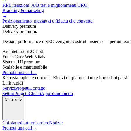
KPI, iterazioni, A/B test e miglioramenti CRO.
Branding & marketing
→
Posizionamento, messaggi e fiducia che converte.
Delivery premium
Delivery premium.
Design, performance e SEO vengono costruiti insieme — per un risul
Architettura SEO‑first
Focus Core Web Vitals
Sistema UI premium
Scalabile e manutenibile
Prenota una call
→
Risposta rapida e concreta. Ricevi un piano chiaro e i prossimi passi.
Link rapidi
Servizi
Progetti
Contatto
Settori
Progetti
Clienti
Approfondimenti
Chi siamo
Chi siamo
Partner
Carriere
Notizie
Prenota una call
→