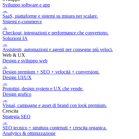
Sviluppo software e app
→
SaaS, piattaforme e sistemi su misura per scalare.
Sistemi e‑commerce
→
Checkout, integrazioni e performance che convertono.
Soluzioni IA
→
Assistenti, automazioni e agenti per consegne più veloci.
Web & UX
Design e sviluppo web
→
Design premium + SEO + velocità + conversioni.
Design UI/UX
→
Prototipi, design system e UX che vende.
Design grafico
→
Visual, campagne e asset di brand con look premium.
Crescita
Strategia SEO
→
SEO tecnico + struttura contenuti + crescita organica.
Analytics & ottimizzazione
→